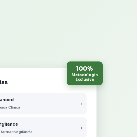
100%
Metodologia
Exclusiva
ias
vanced
›
uisa Clínica
igilance
›
 farmacovigilância