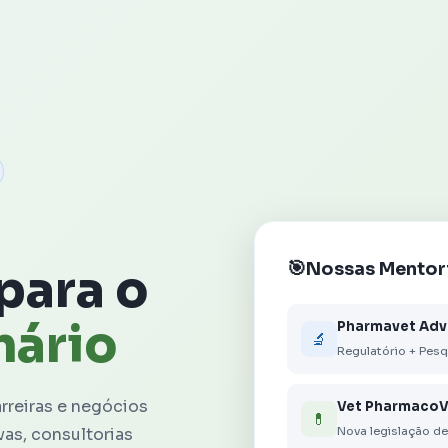
Nossas Mentor
para o
nário
Pharmavet Ad
🔬
Regulatório + Pesq
reiras e negócios
Vet PharmacoV
💊
vas, consultorias
Nova legislação de