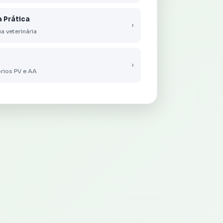
a Prática
›
ia veterinária
›
rios PV e AA