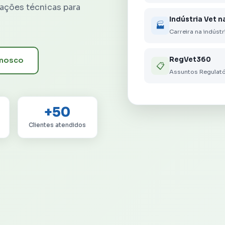
tações técnicas para
Indústria Vet n
🏭
Carreira na indústr
RegVet360
onosco
📋
Assuntos Regulató
+50
Clientes atendidos